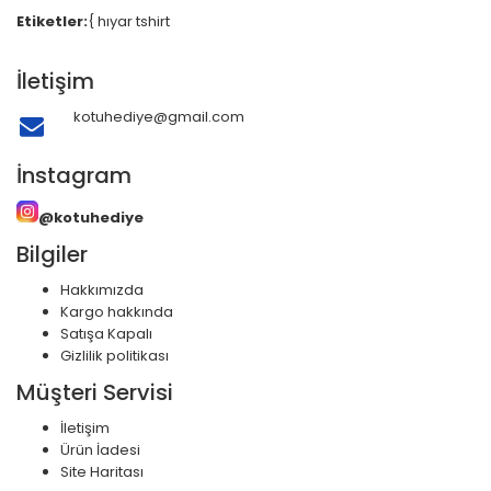
Etiketler:
{
hıyar tshirt
İletişim
kotuhediye@gmail.com
İnstagram
@kotuhediye
Bilgiler
Hakkımızda
Kargo hakkında
Satışa Kapalı
Gizlilik politikası
Müşteri Servisi
İletişim
Ürün İadesi
Site Haritası