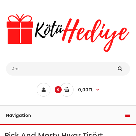
0,00TL
0
Navigation
Rick And Morty Hıyar Tişört