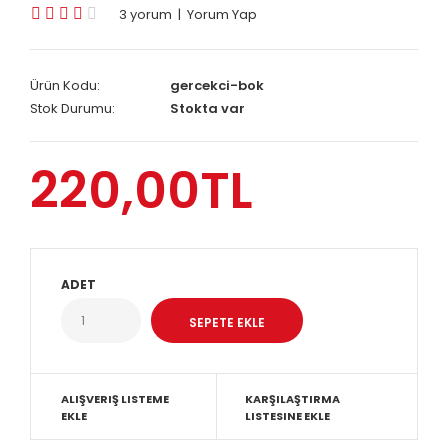
3 yorum
|
Yorum Yap
Ürün Kodu:
gercekci-bok
Stok Durumu:
Stokta var
220,00TL
ADET
ALIŞVERIŞ LISTEME
KARŞILAŞTIRMA
EKLE
LISTESINE EKLE